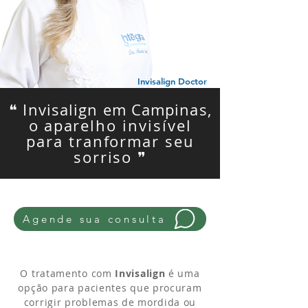
Invisalign Doctor
em Campinas
❝ Invisalign em Campinas,
o
aparelho invisível
para tranformar seu
sorriso ❞
Agende sua consulta
O tratamento com
Invisalign
é uma
opção para pacientes que procuram
corrigir problemas de mordida ou