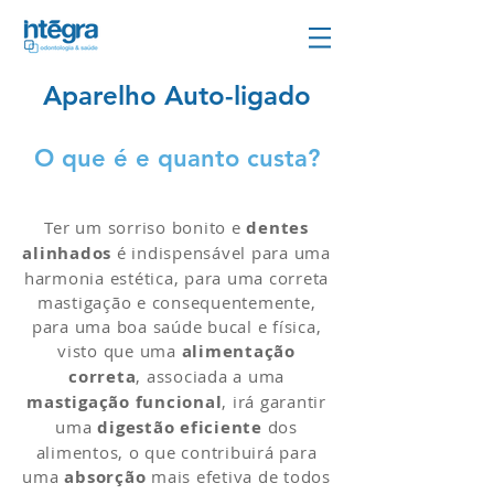
Aparelho Auto-ligado
em Campinas
O que é e quanto custa?
DENTISTA QUE COLOCA APARELHO EM CAMPINAS
Ter um sorriso bonito e
dentes
alinhados
é indispensável para uma
harmonia estética, para uma correta
mastigação e consequentemente,
para uma boa saúde bucal e física,
visto que uma
alimentação
correta
, associada a uma
mastigação funcional
, irá garantir
uma
digestão eficiente
dos
alimentos, o que contribuirá para
uma
absorção
mais efetiva de todos