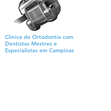
Clínica de Ortodontia com
Dentistas Mestres e
Especialistas em Campinas
Na
Intégra Odontologia e Saúde
,
você encontra uma clínica de
Ortodontia em Campinas com
dentistas
Mestres
e
Especialistas
,
comprometidos com excelência
científica e resultados previsíveis.
Nosso time possui formação
avançada e constante atualização
nas mais modernas técnicas
ortodônticas, incluindo alinhadores