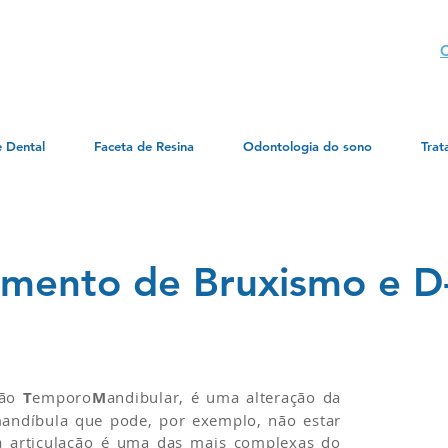
C
e Dental
Faceta de Resina
Odontologia do sono
Trat
amento de Bruxismo e 
em Campinas
ção
T
emporo
M
andibular, é uma alteração da
 mandíbula que pode, por exemplo, não estar
 articulação é uma das mais complexas do