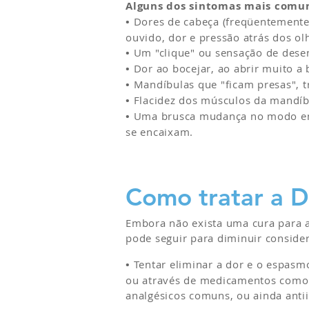
Alguns dos sintomas mais comu
•
Dores de cabeça (freqüentemente
ouvido, dor e pressão atrás dos ol
•
Um "clique" ou sensação de desen
•
Dor ao bocejar, ao abrir muito a 
•
Mandíbulas que "ficam presas", t
•
Flacidez dos músculos da mandíb
•
Uma brusca mudança no modo em q
se encaixam.
Como tratar a 
Embora não exista uma cura para 
pode seguir para diminuir conside
•
Tentar eliminar a dor e o espasm
ou através de medicamentos como 
analgésicos comuns, ou ainda antii