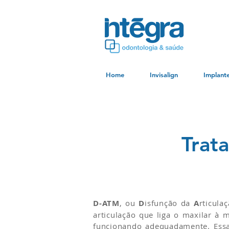
Home
Invisalign
Implant
Trat
D-ATM
, ou
D
isfunção da
A
rticula
articulação que liga o maxilar à
funcionando adequadamente. Essa