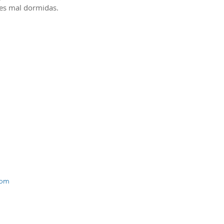
tes mal dormidas.
Endereço
Rua Barão de Paranapanema, 146
Sala 32A - Bosque
Campinas - SP
19 3254.0862
19 97102.2209