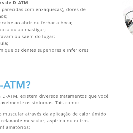
ns de D-ATM
 parecidas com enxaquecas), dores de
hos;
caixe ao abrir ou fechar a boca;
boca ou ao mastigar;
ravam ou saem do lugar;
ula;
ue os dentes superiores e inferiores
D-ATM?
a D-ATM, existem diversos tratamentos que você
ravelmente os sintomas. Tais como:
o muscular através da aplicação de calor úmido
relaxante muscular, aspirina ou outros
nflamatórios;