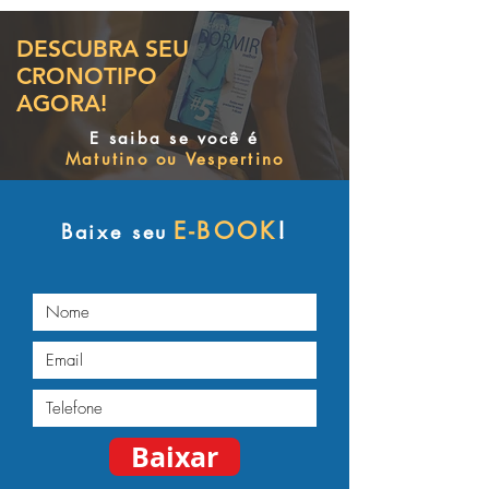
DESCUBRA SEU
CRONOTIPO
AGORA!
E saiba se você é
Matutino ou Vespertino
E-BOOK
!
Baixe seu
Baixar