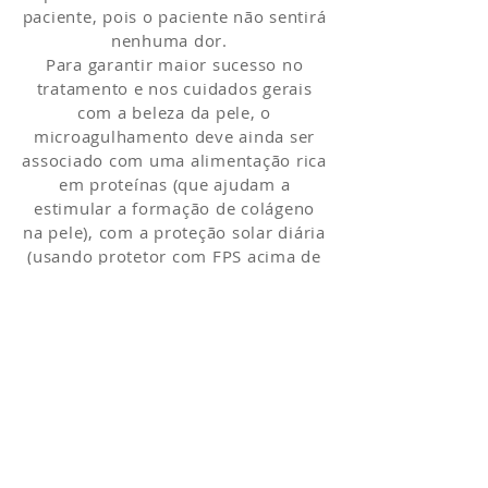
paciente, pois o paciente não sentirá
nenhuma dor.
Para garantir maior sucesso no
tratamento e nos cuidados gerais
com a beleza da pele, o
microagulhamento deve ainda ser
associado com uma alimentação rica
em proteínas (que ajudam a
estimular a formação de colágeno
na pele), com a proteção solar diária
(usando protetor com FPS acima de
50) e com o consumo adequado de
líquidos (especialmente água).
Quem fuma deve se esforçar ao
máximo para parar, pois este é um
hábito totalmente destrutivo para a
beleza e a saúde de uma forma
geral.