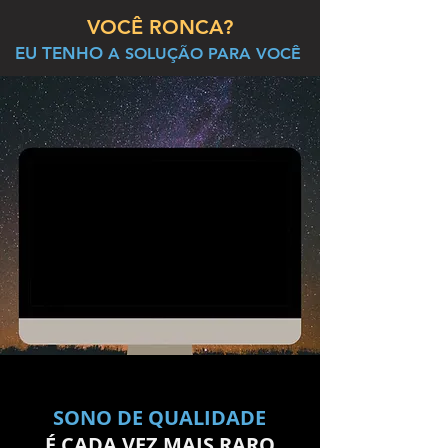
VOCÊ RONCA?
EU TENHO
A
SOLUÇÃO PARA VOCÊ
SONO DE QUALIDADE
É CADA VEZ MAIS RARO