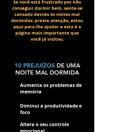
Se você está frustrado por não
conseguir dormir bem, sente-se
cansado devido às noites mal
dormidas: preste atenção, estou
aqui para lhe ajudar e esta é a
página mais importante que
você já visitou.
10 PREJUÍZOS
DE UMA
NOITE MAL DORMIDA
Aumenta os problemas de
memória
Diminui a produtividade e
foco
Altera o seu controle
emocional