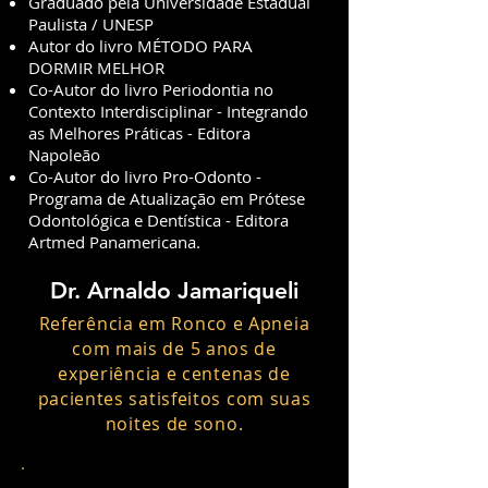
Graduado pela Universidade Estadual
Paulista / UNESP
Autor do livro MÉTODO PARA
DORMIR MELHOR
Co-Autor do livro Periodontia no
Contexto Interdisciplinar - Integrando
as Melhores Práticas - Editora
Napoleão
Co-Autor do livro Pro-Odonto -
Programa de Atualização em Prótese
Odontológica e Dentística - Editora
Artmed Panamericana.
Dr. Arnaldo Jamariqueli
Referência em Ronco e Apneia
com mais de 5 anos de
experiência e centenas de
pacientes satisfeitos com suas
noites de sono.