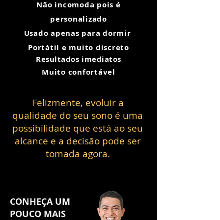
Não incomoda pois é
personalizado
Usado apenas para dormir
Portátil e muito discreto
Resultados imediatos
Muito confortável
Felizmente, evoluir a
qualidade do seu sono é uma
possibilidade que está ao seu
alcance e a decisão pode ser
tomada agora
.
CONHEÇA UM
POUCO MAIS