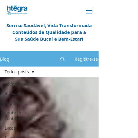
Sorriso Saudável, Vida Transformada
Conteúdos de Qualidade para a
Sua Saúde Bucal e
Bem-Estar!
em Campinas
Blog
Registre-se
Todos posts
Todos posts
Invisalign
Implante
Lente de
contato Dental
Dicas
Saúde