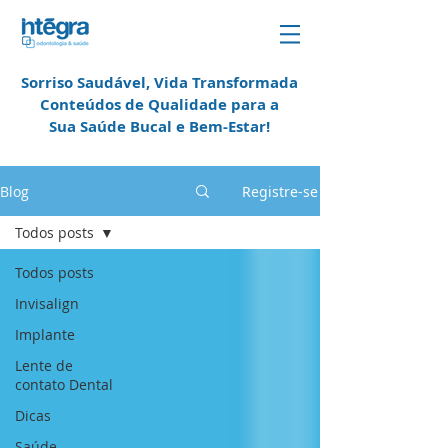
Sorriso Saudável, Vida Transformada
Conteúdos de Qualidade para a
Sua Saúde Bucal e
Bem-Estar!
em Campinas
Blog
Registre-se
Todos posts
Todos posts
Invisalign
Implante
Lente de
contato Dental
Dicas
Saúde