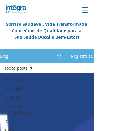
Sorriso Saudável, Vida Transformada
Conteúdos de Qualidade para a
Sua Saúde Bucal e
Bem-Estar!
em Campinas
Blog
Registre-se
Todos posts
Todos posts
Invisalign
Implante
Lente de
contato Dental
Dicas
Saúde