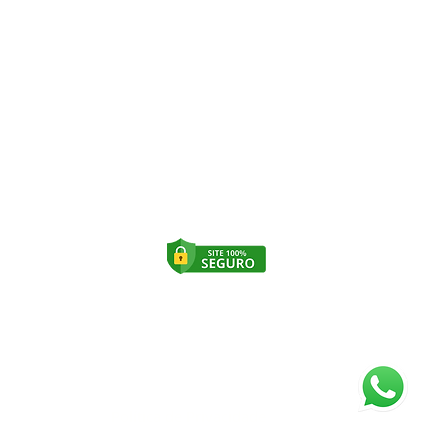
cício Diário de Saúde
al
Copyright © 2020 • Todos os
direitos reservados para
Intégra Odontologia e Saúde
Clique para mais
informação
.br
Política de Privacidade