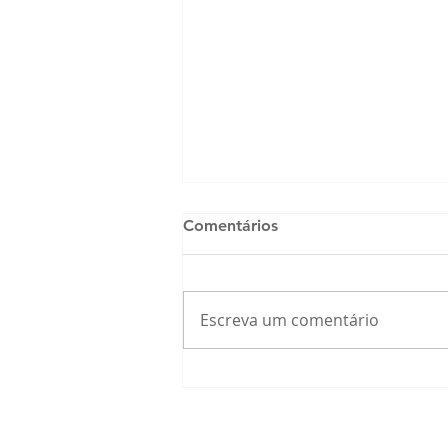
Comentários
Escreva um comentário
O Que Sua Gengiva Tem a
Ver com o Alzheimer? A
Conexão Científica Que Está