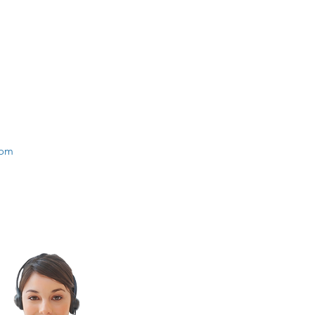
Exer
Ment
Endereço
Rua Barão de Paranapanema, 146
Sala 32A - Bosque
Campinas - SP
19 3254.0862
19 97102.2209
falecom@integraodontosaude.com