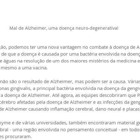
Mal de Alzheimer, uma doença neuro-degenerativa!
ção, podemos ter uma nova vantagem no combate à doença de Al
 de que a doença é causada por uma bactéria envolvida na doenç
 águas na resolução de um dos maiores mistérios da medicina e 
u mesmo a uma vacina.
 não são o resultado de Alzheimer, mas podem ser a causa. Vária
s gingivalis, a principal bactéria envolvida na doença da gengiv
 a doença de Alzheimer. Até agora, as equipes descobriram que P. 
 cérebro afetadas pela doença de Alzheimer e as infecções da gen
e Alzheimer causando inflamação cerebral, dano neural e placas
yme e de várias universidades, também encontraram material gen
rebral - uma região envolvida no pensamento conceitual - em todos
es procuraram.