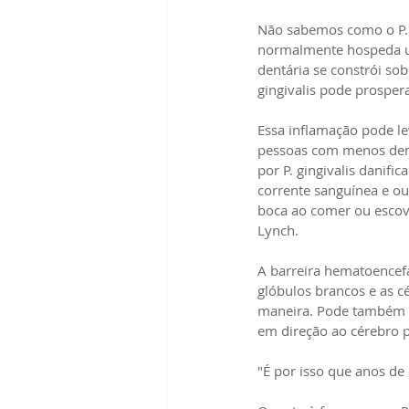
Não sabemos como o P. g
normalmente hospeda um
dentária se constrói sob
gingivalis pode prospera
Essa inflamação pode le
pessoas com menos dent
por P. gingivalis danifi
corrente sanguínea e ou
boca ao comer ou escova
Lynch.
A barreira hematoencefá
glóbulos brancos e as c
maneira. Pode também in
em direção ao cérebro 
"É por isso que anos de