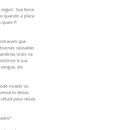
 seguir. Sua boca 
s quando a placa 
 quais P. 
mostraram que 
toxinas causadas 
actérias orais na 
itórios à sua 
sangue, diz 
ode invadir os 
vessá-lo dessa 
élula para célula 
tados"