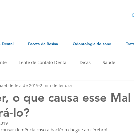
C
e Dental
Faceta de Resina
Odontologia do sono
Trat
nte
Lente de contato Dental
Dicas
Saúde
ia
4 de fev. de 2019
2 min de leitura
r, o que causa esse Mal 
á-lo?
2019
causar demência caso a bactéria chegue ao cérebro!