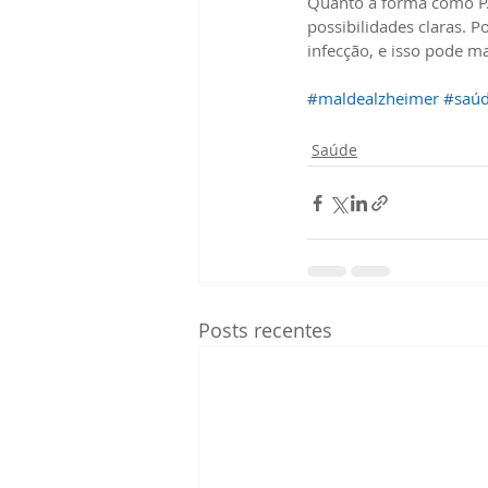
Quanto à forma como P. 
possibilidades claras. 
infecção, e isso pode m
#maldealzheimer
#saú
Saúde
Posts recentes