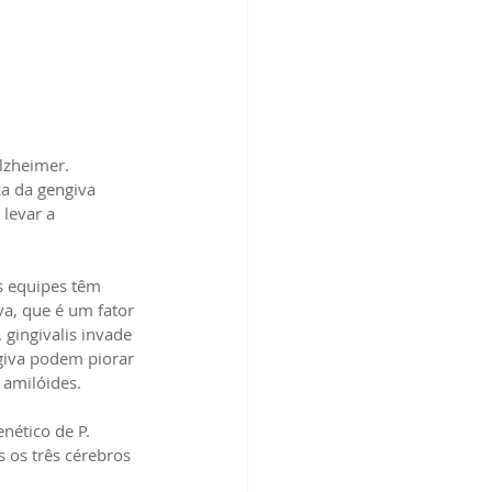
zheimer. 
a da gengiva 
levar a 
s equipes têm 
a, que é um fator 
gingivalis invade 
giva podem piorar 
 amilóides.
ético de P. 
 os três cérebros 