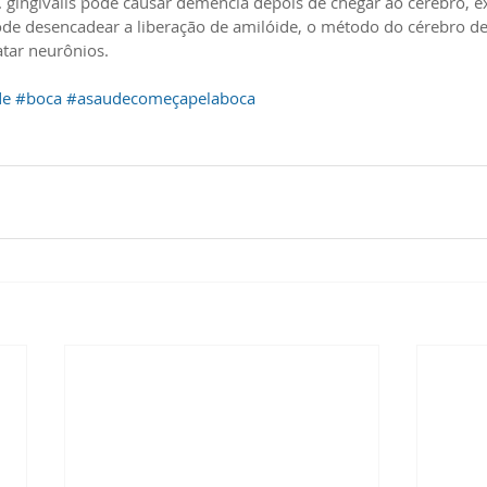
gingivalis pode causar demência depois de chegar ao cérebro, e
Pode desencadear a liberação de amilóide, o método do cérebro de 
atar neurônios.
de
#boca
#asaudecomeçapelaboca