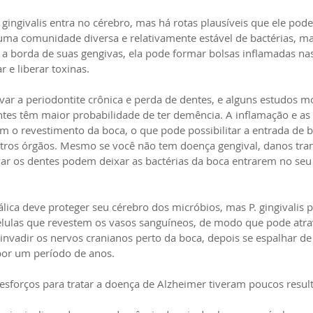
ingivalis entra no cérebro, mas há rotas plausíveis que ele pode
a comunidade diversa e relativamente estável de bactérias, ma
 a borda de suas gengivas, ela pode formar bolsas inflamadas nas
r e liberar toxinas.
var a periodontite crônica e perda de dentes, e alguns estudos 
es têm maior probabilidade de ter demência. A inflamação e as 
cam o revestimento da boca, o que pode possibilitar a entrada de b
tros órgãos. Mesmo se você não tem doença gengival, danos trans
r os dentes podem deixar as bactérias da boca entrarem no seu 
lica deve proteger seu cérebro dos micróbios, mas P. gingivalis p
élulas que revestem os vasos sanguíneos, de modo que pode atra
vadir os nervos cranianos perto da boca, depois se espalhar de c
por um período de anos.
 esforços para tratar a doença de Alzheimer tiveram poucos resul