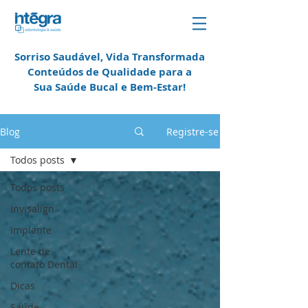
Sorriso Saudável, Vida Transformada
Conteúdos de Qualidade para a
Sua Saúde Bucal e
Bem-Estar!
em Campinas
Blog
Registre-se
Todos posts
Todos posts
Invisalign
Implante
Lente de
contato Dental
Dicas
Saúde