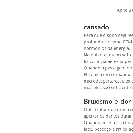
Apneia 
cansado.
Para que o sono seja re
profundo e o sono REM. 
hormônios da energia.
No entanto, quem sofre
físico: a via aérea supe
Quando a passagem de ar
Ele envia um comando d
microdespertares. Eles 
mas eles são suficiente
Bruxismo e dor
Outro fator que drena s
apertar os dentes durant
Quando você passa hora
face, pescoço e articul