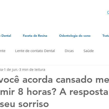
C
e Dental
Faceta de Resina
Odontologia do sono
Trat
nte
Lente de contato Dental
Dicas
Saúde
ia
1 de jun.
3 min de leitura
 você acorda cansado m
mir 8 horas? A respost
seu sorriso