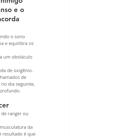
inimigo 
anso e o 
acorda 
uindo o sono 
a e equilibra os 
ta um obstáculo 
da de oxigênio. 
 chamados de 
no dia seguinte, 
 profundo.
cer
 de ranger ou 
 musculatura da 
 resultado é que 