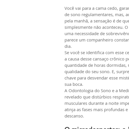
Você vai para a cama cedo, gara
de sono regulamentares, mas, ao
pela manhã, a sensação é de qu
simplesmente não aconteceu. O c
uma necessidade de sobrevivênc
parece um companheiro constan
dia.
Se você se identifica com esse ce
a causa desse cansaço crônico p
quantidade de horas dormidas, 
qualidade do seu sono. E, surpr
chave para desvendar esse misté
sua boca.
A Odontologia do Sono e a Medi
revelado que distúrbios respirató
musculares durante a noite imp
atinja as fases mais profundas e
descanso.