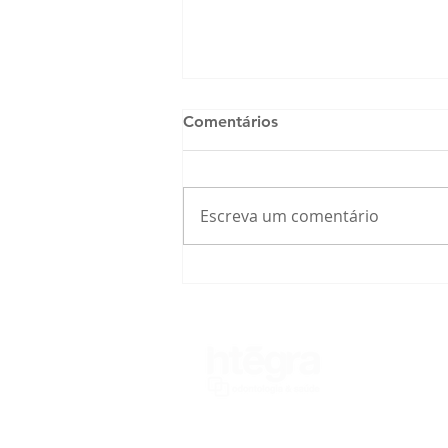
Comentários
Escreva um comentário
A Natureza Encontra a
Tecnologia: Como a
Cúrcuma e o Gengibre Estão
Revolucionando os
Implantes Dentários
Nome