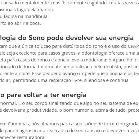
 cansado mentalmente, mas fisicamente esgotado, muitas veze
nsionais logo pela manhã.
u fadiga na mandíbula.
rto ao abrir a boca.
ogia do Sono pode devolver sua energia
tam que a única solução para distúrbios do sono é o uso do CPAP
ele seja excelente para casos graves, a odontologia oferece uma a
eta para casos de ronco e apneia leve a moderada: o Aparelho Int
ccionado de forma totalmente personalizada pelo dentista, posici
urante a noite. Esse pequeno avanço impede que a língua e os te
 ar, permitindo uma respiração livre, silenciosa e contínua.
o para voltar a ter energia
normal. É o seu corpo sinalizando que algo no seu sistema de equ
 é devolver a produtividade, o bom humor e, acima de tudo, prot
 em Campinas, nós olhamos para a sua saúde de forma integrada
de para diagnosticar a real causa do seu cansaço e devolver a vo
ramente restauradora.