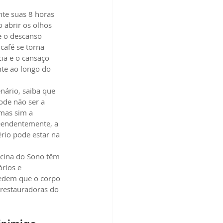
nte suas 8 horas 
 abrir os olhos 
e o descanso 
afé se torna 
ia e o cansaço 
te ao longo do 
nário, saiba que 
ode não ser a 
mas sim a 
eendentemente, a 
rio pode estar na 
cina do Sono têm 
rios e 
edem que o corpo 
 restauradoras do 