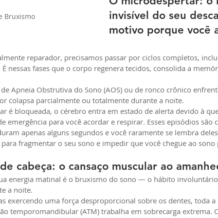
O microdespertar: o 
invisível do seu desc
e Bruxismo
motivo porque você 
almente reparador, precisamos passar por ciclos completos, incl
É nessas fases que o corpo regenera tecidos, consolida a memóri
 de Apneia Obstrutiva do Sono (AOS) ou de ronco crônico enfren
rior colapsa parcialmente ou totalmente durante a noite.
 é bloqueada, o cérebro entra em estado de alerta devido à que
e emergência para você acordar e respirar. Esses episódios são
duram apenas alguns segundos e você raramente se lembra deles 
s para fragmentar o seu sono e impedir que você chegue ao sono
 de cabeça: o cansaço muscular ao amanhe
ua energia matinal é o bruxismo do sono — o hábito involuntário
e a noite.
s exercendo uma força desproporcional sobre os dentes, toda a
ação temporomandibular (ATM) trabalha em sobrecarga extrema. O