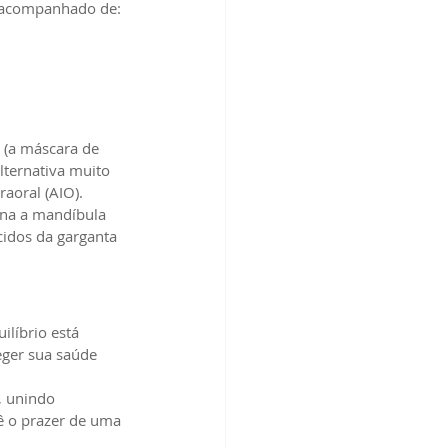
s acompanhado de:
 (a máscara de 
lternativa muito 
raoral (AIO).
ona a mandíbula 
cidos da garganta 
ilíbrio está 
eger sua saúde 
, unindo 
cê o prazer de uma 