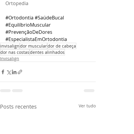
Ortopedia 
#Ortodontia
#SaúdeBucal
#EquilíbrioMuscular
#PrevençãoDeDores
#EspecialistaEmOrtodontia
invisalign
dor muscular
dor de cabeça
dor nas costas
dentes alinhados
Invisalign
Posts recentes
Ver tudo