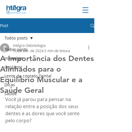
Post
Todos posts
Intégra Odontologia
Todos posts
12 de abr. de 2024
2 min de leitura
A Importância dos Dentes
Invisalign
Implante
Alinhados para o
Lente de contato Dental
Equilíbrio Muscular e a
Dicas
Saúde Geral
Saúde
Você já parou para pensar na 
relação entre a posição dos seus 
dentes e as dores que você sente 
pelo corpo? 