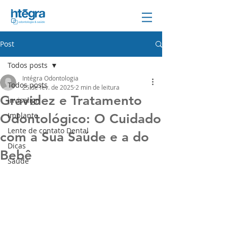
Post
Todos posts
Intégra Odontologia
Todos posts
25 de fev. de 2025
2 min de leitura
Gravidez e Tratamento
Invisalign
Implante
Odontológico: O Cuidado
Lente de contato Dental
com a Sua Saúde e a do
Dicas
Bebê
Saúde