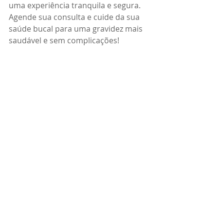
uma experiência tranquila e segura. 
Agende sua consulta e cuide da sua 
saúde bucal para uma gravidez mais 
saudável e sem complicações!
Intégra Odontologia e Saúde – 
Cuidando do seu sorriso e do seu 
bem-estar em todas as fases da 
vida.
gravidez saudável
saúde do bebê
Saúde
Posts recentes
Ver tudo