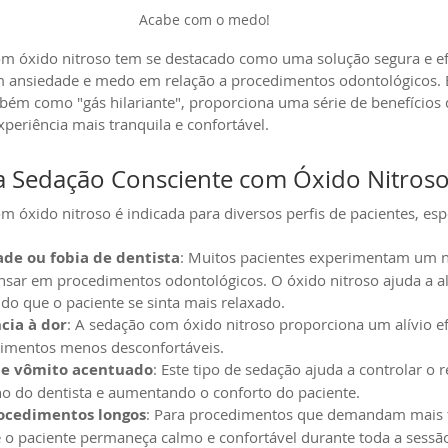
Acabe com o medo!
om óxido nitroso tem se destacado como uma solução segura e ef
m ansiedade e medo em relação a procedimentos odontológicos. E
bém como "gás hilariante", proporciona uma série de benefícios
xperiência mais tranquila e confortável.
a Sedação Consciente com Óxido Nitros
m óxido nitroso é indicada para diversos perfis de pacientes, es
de ou fobia de dentista
: Muitos pacientes experimentam um nív
sar em procedimentos odontológicos. O óxido nitroso ajuda a ali
do que o paciente se sinta mais relaxado.
cia à dor
: A sedação com óxido nitroso proporciona um alívio ef
imentos menos desconfortáveis.
de vômito acentuado
: Este tipo de sedação ajuda a controlar o 
lho do dentista e aumentando o conforto do paciente.
ocedimentos longos
: Para procedimentos que demandam mais 
 o paciente permaneça calmo e confortável durante toda a sessã