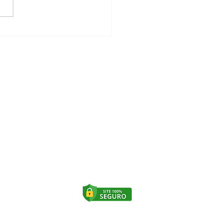
do um dente se vai, o
o inteiro sente
Copyright © 2020 • Todos os
direitos reservados para
Intégra Odontologia e Saúde