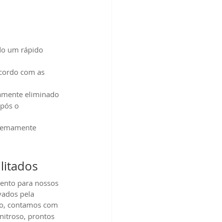
do um rápido 
acordo com as 
damente eliminado 
pós o 
tremamente 
litados
ento para nossos 
vados pela 
so, contamos com 
nitroso, prontos 