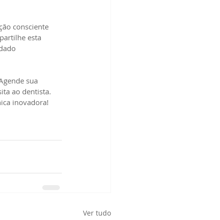
ção consciente 
artilhe esta 
dado 
 Agende sua 
ta ao dentista. 
ica inovadora!
Ver tudo