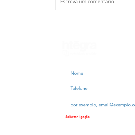
Escreva um comentário
A Natureza Encontra a
Tecnologia: Como a
Cúrcuma e o Gengibre Estão
Revolucionando os
Implantes Dentários
Nome
Telefone
Email
Solicitar ligação