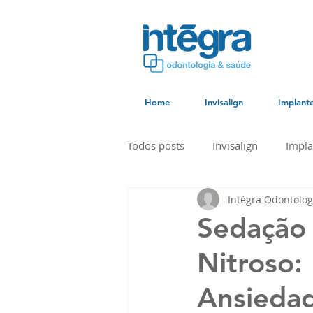
Home
Invisalign
Implant
Todos posts
Invisalign
Impla
Intégra Odontolog
Sedação
Nitroso:
Ansieda