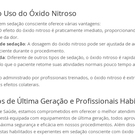
o Uso do Óxido Nitroso
em sedação consciente oferece várias vantagens:
 O efeito do óxido nitroso é praticamente imediato, proporcionan
e da dor.
 de sedação
: A dosagem do óxido nitroso pode ser ajustada de 
ciente durante o procedimento.
da
: Diferente de outros tipos de sedação, o óxido nitroso é rapi
do que o paciente retome suas atividades normais pouco tempo a
 administrado por profissionais treinados, o óxido nitroso é ex
 efeitos colaterais.
 de Última Geração e Profissionais Habi
 e Saúde, estamos comprometidos em oferecer o melhor atendim
a está equipada com equipamentos de última geração, todos apro
máxima segurança e eficácia em nossos procedimentos. Além dis
stas habilitados e experientes em sedação consciente com óxido 