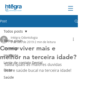
Post
Todos posts
Intégra Odontologia
Todos posts
9 de set. de 2019
2 min de leitura
Como viver mais e
Invisalign
Implante
melhor na terceira idade?
Lente de contato Dental
Saiba quais as maiores duvidas 
Dicas
sobre saúde bucal na terceira idade!
Saúde