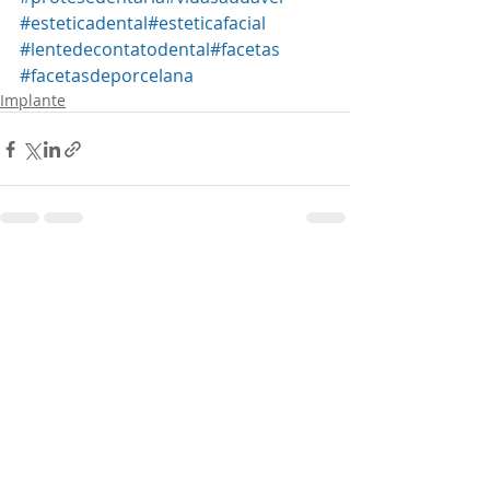
#esteticadental
#esteticafacial
#lentedecontatodental
#facetas
#facetasdeporcelana
Implante
Posts recentes
Ver tudo