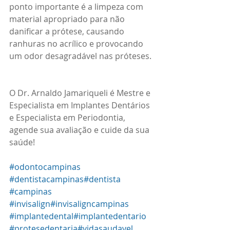
ponto importante é a limpeza com 
material apropriado para não 
danificar a prótese, causando 
ranhuras no acrílico e provocando 
um odor desagradável nas próteses. 
O Dr. Arnaldo Jamariqueli é Mestre e 
Especialista em Implantes Dentários 
e Especialista em Periodontia, 
agende sua avaliação e cuide da sua 
saúde!
#odontocampinas
#dentistacampinas
#dentista
#campinas
#invisalign
#invisaligncampinas
#implantedental
#implantedentario
#protesedentaria
#vidasaudavel