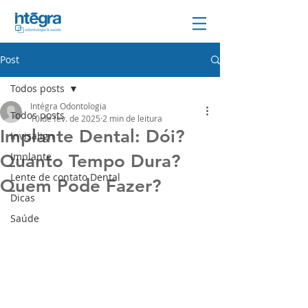
Post
Todos posts
Intégra Odontologia
Todos posts
10 de fev. de 2025
2 min de leitura
Implante Dental: Dói?
Invisalign
Implante
Quanto Tempo Dura?
Lente de contato Dental
Quem Pode Fazer?
Dicas
Saúde