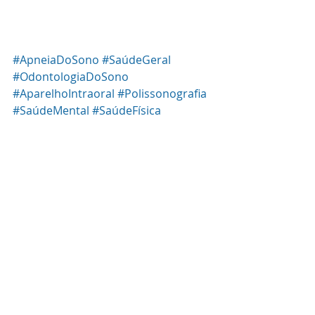
#ApneiaDoSono
#SaúdeGeral
#OdontologiaDoSono
#AparelhoIntraoral
#Polissonografia
#SaúdeMental
#SaúdeFísica
#IntégraOdontologiaESaúde
Posts recentes
Ver tudo