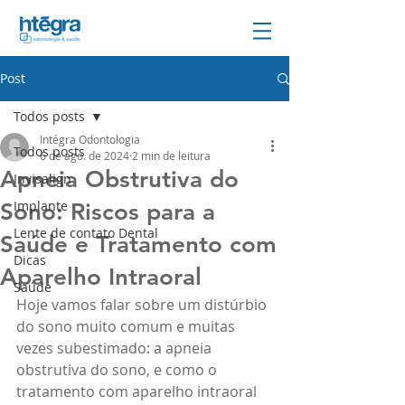
Post
Todos posts
Intégra Odontologia
Todos posts
6 de ago. de 2024
2 min de leitura
Apneia Obstrutiva do
Invisalign
Implante
Sono: Riscos para a
Lente de contato Dental
Saúde e Tratamento com
Dicas
Aparelho Intraoral
Saúde
Hoje vamos falar sobre um distúrbio 
do sono muito comum e muitas 
vezes subestimado: a apneia 
obstrutiva do sono, e como o 
tratamento com aparelho intraoral 