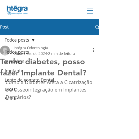
Post
Todos posts
Intégra Odontologia
Todos posts
26 de mar. de 2024
2 min de leitura
Tenho diabetes, posso
Invisalign
Implante
fazer Implante Dental?
Lente de contato Dental
Como a Diabetes Afeta a Cicatrização 
Dicas
e a Osseointegração em Implantes 
Dentários?
Saúde