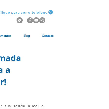
lique para ver o telefone
amentos
Blog
Contato
rmada
a a
r!
er sua
saúde bucal
e