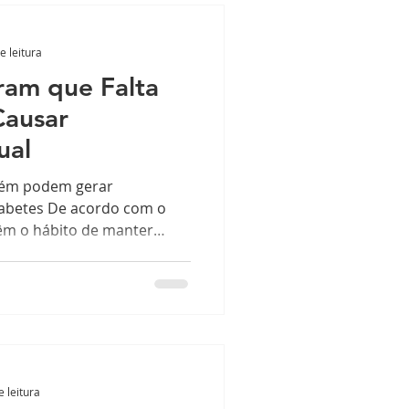
e leitura
ram que Falta
Causar
ual
bém podem gerar
iabetes De acordo com o
êm o hábito de manter
e leitura