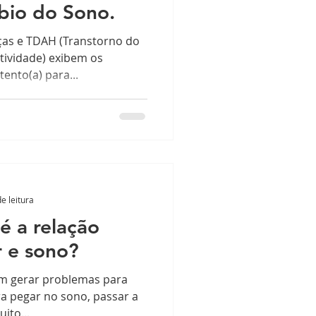
bio do Sono.
ças e TDAH (Transtorno do
atividade) exibem os
ento(a) para...
e leitura
é a relação
r e sono?
m gerar problemas para
ra pegar no sono, passar a
ito...