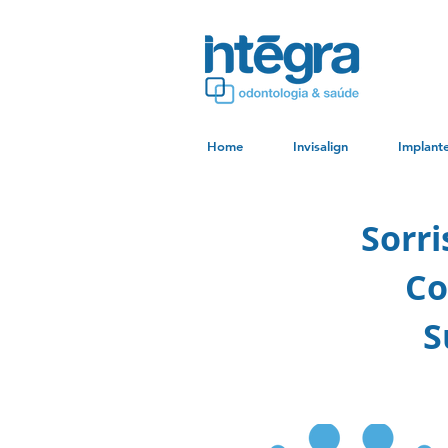
Home
Invisalign
Implant
Sorr
Co
S