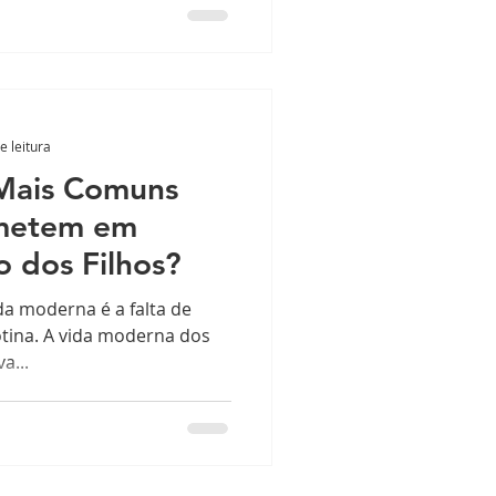
e leitura
 Mais Comuns
ometem em
 dos Filhos?
da moderna é a falta de
rotina. A vida moderna dos
a...