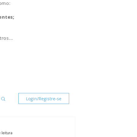
como:
entes;
tros...
Login/Registre-se
 leitura