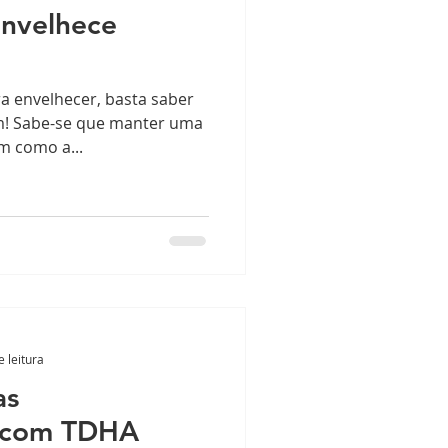
nvelhece
a envelhecer, basta saber
m! Sabe-se que manter uma
m como a...
e leitura
as
s com TDHA