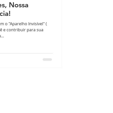
es, Nossa
cia!
 o "Aparelho Invisível" (
cê e contribuir para sua
...
Copyright © 2020 • Todos os
direitos reservados para