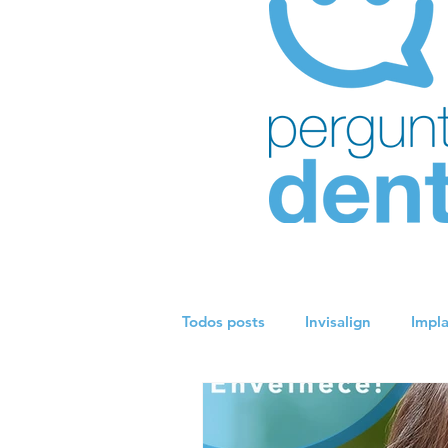
Todos posts
Invisalign
Impl